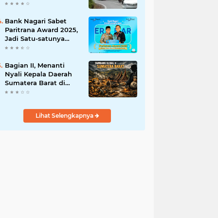
Hadirkan Jalan Impian
di Payakumbuh-
Sitangkai
Bank Nagari Sabet
Paritrana Award 2025,
Jadi Satu-satunya
Bank Daerah
Penerima
Penghargaan
Bagian II, Menanti
Nyali Kepala Daerah
Sumatera Barat di
Balik Pusaran
Tambang Ilegal
Lihat Selengkapnya