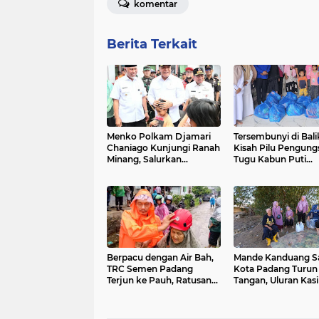
komentar
Berita Terkait
Menko Polkam Djamari
Tersembunyi di Balik
Chaniago Kunjungi Ranah
Kisah Pilu Pengung
Minang, Salurkan
Tugu Kabun Puti
Bantuan dan Hangatkan
Berakhir, BPBD Pa
Hati Korban Banjir di
Tegaskan Bantuan 
Padang
Tiba
Berpacu dengan Air Bah,
Mande Kanduang S
TRC Semen Padang
Kota Padang Turun
Terjun ke Pauh, Ratusan
Tangan, Uluran Kasi
Jiwa Terdampak Banjir
Tengah Puing Sisa B
Bandang Nanggalo