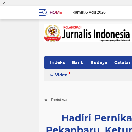
-->
HOME
Kamis
6 Agu 2026
Indeks
Bank
Budaya
Catatan
Parlemen
Video
Pendidikan
Peristiwa
›
Peristiwa
Hadiri Pernik
Pekanbaru, Ketu