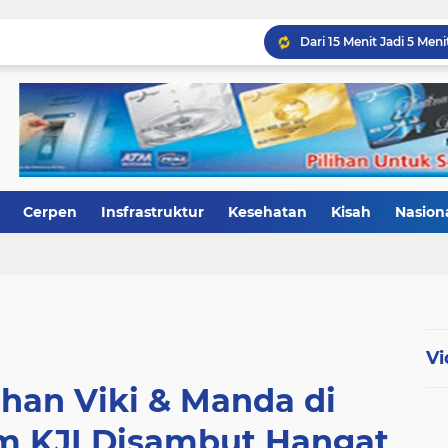
KJI Menjawab, Pers Adala
Cerpen
Insfrastruktur
Kesehatan
Kisah
Nasion
KJI Tegaskan Media An
Polisi
Siraman Qolbu
Sumbar
TNI
Tajuk
wisa
Vi
ahan Viki & Manda di
m KJI Disambut Hangat