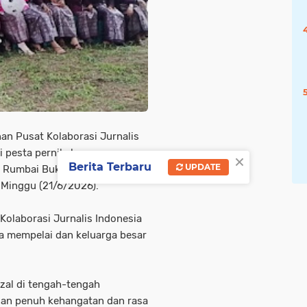
 Pusat Kolaborasi Jurnalis
ri pesta pernikahan pasangan
×
Berita Terbaru
UPDATE
t, Rumbai Bukit, Kecamatan
 Minggu (21/6/2026).
Kolaborasi Jurnalis Indonesia
ua mempelai dan keluarga besar
izal di tengah-tengah
an penuh kehangatan dan rasa