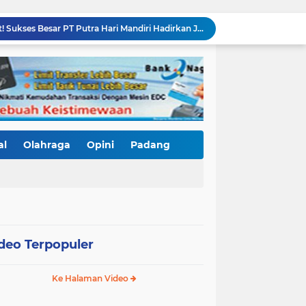
Hadiri Pernikahan Viki & Manda di Pekanbaru, Ketum KJI Disambut Hangat Pihak Keluarga
Sambut Hari Bhayangkara ke-80, Ditlantas Polda Sumbar Gagas "Gerakan Indonesia Asri"
Sambut Tahun Baru Islam 1448 H, Ditlantas Polda Sumbar Ajak Masyarakat Momentumkan Hijrah untuk Kebaikan
DPP KJI Apresiasi Pelantikan KJI Wajo, Dorong Menjadi Organisasi Pers yang Profesional dan Solutif
KJI Wajo Jadi yang Pertama di Sulsel Dilantik, Edy Basri, Jangan Bermusuhan dengan Pemerintah dan Organisasi Pers
Parah! Pemkab 50 Kota Salah Hitung Posisi Keuangan, Benni Okva, "Jajaran Bupati Harus Dievaluasi"
Benni Okva Berang, Perusahaan Tambang Bebas Keruk Kekayaan Alam Limapuluh Kota, tapi Ingkar Pajak
h Mitra Kritis, Bukan 'Londo Ireng'
al
Olahraga
Opini
Padang
ggota Wajib Berbadan Hukum
ta
Dari 15 Menit Jadi 5 Menit! Sukses Besar PT Putra Hari Mandiri Hadirkan Jalan Impian di Payakumbuh-Sitangkai
deo Terpopuler
Ke Halaman Video