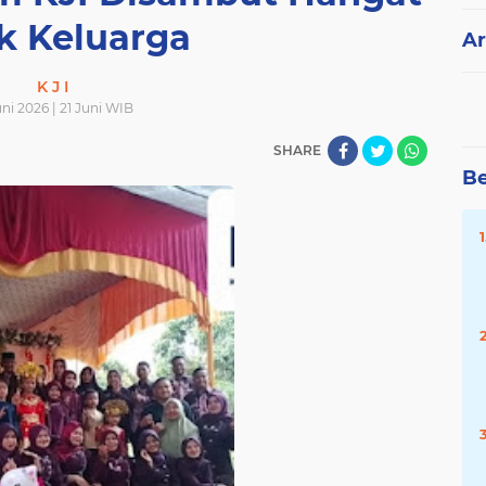
k Keluarga
Ar
K J I
uni 2026 | 21 Juni WIB
SHARE
Be