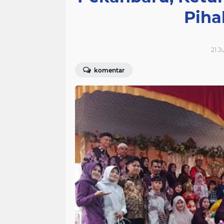
Piha
21 J
komentar