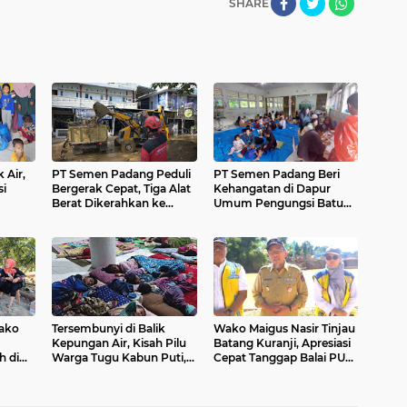
SHARE
 Air,
PT Semen Padang Peduli
PT Semen Padang Beri
si
Bergerak Cepat, Tiga Alat
Kehangatan di Dapur
Berat Dikerahkan ke
Umum Pengungsi Batu
dang
Jantung Bencana Pauh
Busuak, Pasca-Banjir
Sudah
Padang
ako
Tersembunyi di Balik
Wako Maigus Nasir Tinjau
Kepungan Air, Kisah Pilu
Batang Kuranji, Apresiasi
h di
Warga Tugu Kabun Puti,
Cepat Tanggap Balai PU
anjir
Tidur Berhimpitan
dalam Pemulihan Air
Menanti Sentuhan
Bersih
Bantuan