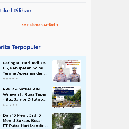
tikel Pilihan
Ke Halaman Artikel
rita Terpopuler
Peringati Hari Jadi ke-
113, Kabupaten Solok
Terima Apresiasi dari
Jajaran Ditlantas
Polda Sumbar
PPK 2.4 Satker PJN
Wilayah II, Ruas Tapan
- Bts. Jambi Ditutup
Sebagian Senin (27/4)
Dari 15 Menit Jadi 5
Menit! Sukses Besar
PT Putra Hari Mandiri