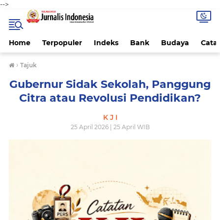
-->
Home
Terpopuler
Indeks
Bank
Budaya
Cata
›
Tajuk
Gubernur Sidak Sekolah, Panggung
Citra atau Revolusi Pendidikan?
K J I
25 April 2026 | 25 April WIB